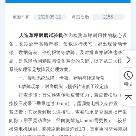
更新时间
2025-09-12
点击次数
2155
人造草坪耐磨试验机
作为检测草坪耐用性的核心设
备，长期处于高频摩擦、负载运行状态，易出现传动卡
顿、数据偏差、停机报警等故障。及时排查并解决这些问
题，是保障检测精度与设备寿命的关键，以下从三大核心
系统梳理常见故障及处理方案。
　　一、传动系统故障：卡顿、异响与转速异常
电话
　　1.故障现象：耐磨磨头卡顿或转速低于设定值
　　排查步骤：首先检查传动皮带张力，若皮带松弛（手
指按压皮带下垂量超过10mm），需调整电机支架位置，收
紧皮带；其次拆解磨头连接轴，查看轴承是否因磨损产生
间隙（用手晃动磨头，径向间隙超0.5mm需更换）；较后
检查电机碳刷，若碳刷磨损量超过1/3，需更换同型号碳刷