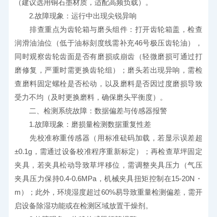
（建议选用铜石墨材质，适配高频负载）。
　　2.故障现象：运行中出现尖锐异响
　　排查重点为齿轮箱与磨头组件：打开齿轮箱盖，检查
润滑油油位（低于油标刻度线需补充46号极压齿轮油），
同时观察齿轮齿面是否有磨损或崩齿（轻微磨损可通过打
磨修复，严重时需更换齿轮组）；磨头若出现异响，需检
查磨料固定螺栓是否松动，以及磨料是否因过度磨损导致
受力不均（及时更换磨料，确保磨头平衡度）。
　　二、检测系统故障：数据偏差与传感器报警
　　1.故障现象：磨损量检测数据重复性差
　　先校准称重传感器（用标准砝码加载，若显示误差超
±0.1g，需通过设备校准程序重新标定）；再检查草坪固定
夹具，若夹具松动导致草坪移位，需调整夹具压力（气压
夹具压力保持0.4-0.6MPa，机械夹具扭矩控制在15-20N・
m）；此外，环境湿度超过60%易导致重量检测偏差，需开
启设备除湿功能或在检测区域放置干燥剂。