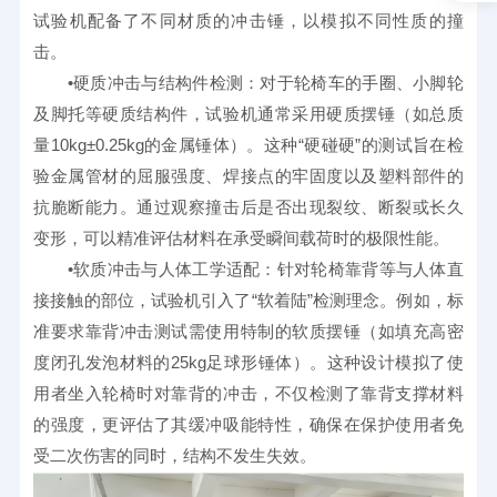
试验机配备了不同材质的冲击锤，以模拟不同性质的撞
击。
　　•硬质冲击与结构件检测：对于轮椅车的手圈、小脚轮
及脚托等硬质结构件，试验机通常采用硬质摆锤（如总质
量10kg±0.25kg的金属锤体）。这种“硬碰硬”的测试旨在检
验金属管材的屈服强度、焊接点的牢固度以及塑料部件的
抗脆断能力。通过观察撞击后是否出现裂纹、断裂或长久
变形，可以精准评估材料在承受瞬间载荷时的极限性能。
　　•软质冲击与人体工学适配：针对轮椅靠背等与人体直
接接触的部位，试验机引入了“软着陆”检测理念。例如，标
准要求靠背冲击测试需使用特制的软质摆锤（如填充高密
度闭孔发泡材料的25kg足球形锤体）。这种设计模拟了使
用者坐入轮椅时对靠背的冲击，不仅检测了靠背支撑材料
的强度，更评估了其缓冲吸能特性，确保在保护使用者免
受二次伤害的同时，结构不发生失效。