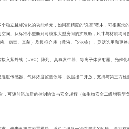
独立且标准化的功能单元，如同高精度的“乐高”积木，可根据您
空间。从标准小型舱到可模拟大型房间的扩展舱，尺寸与材质均可
、病毒、真菌）及模拟介质（唾液、飞沫核），灵活选用和更换超
入紫外线（UVC）阵列、臭氧发生器、等离子体发射器、光催化
度传感器、气体浓度监测仪等，数据接口开放，支持与第三方检测
，可随时添加新的控制协议与安全规程（如生物安全二级增强型负
，未来再按需添置模块，避免了设备一次性淘汰的风险，总拥有成