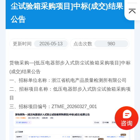
尘试验箱采购项目]中标(成交)结果
公告
更新时间
2026-05-13
点击次数
980
货物采购—[低压电器部步入式防尘试验箱采购项目]中标
(成交)结果公告
一、招标单位名称：浙江省机电产品质量检测所有限公司
二、招标项目名称：低压电器部步入式防尘试验箱采购项
目
三、招标项目编号：ZTME_20260327_001