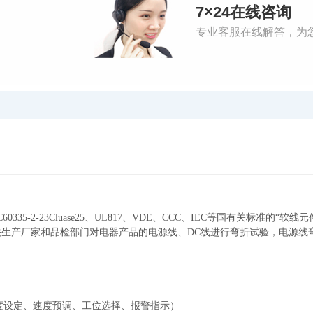
7×24在线咨询
专业客服在线解答，为
C60335-2-23Cluase25
、
UL817
、
VDE
、
CCC
、
IEC
等国有关标准的
“
软线元
关生产厂家和品检部门对电器产品的电源线、
DC
线进行弯折试验，电源线
度设定、速度预调、工位选择、报警指示）