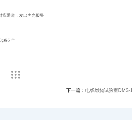
对应通道，发出声光报警
0g
各
6
个
下一篇：
电线燃烧试验室DMS-1