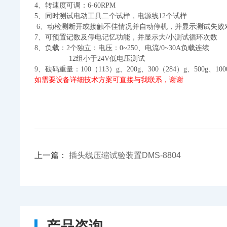
4
、转速度可调：
6-60RPM
5
、同时测试电动工具二个试样，电源线
12
个试样
6
、动检测断开或接触不佳情况并自动停机，并显示测试失败
7
、可预置记数及停电记忆功能，并显示大
/
小测试循环次数
8
、负载：
2
个独立：电压：
0~250
、电流
/0~30A
负载连续
12
组小于
24V
低电压测试
9
、砝码重量：
100
（
113
）
g
、
200g
、
300
（
284
）
g
、
500g
、
100
如需要设备详细技术方案可直接与我联系，谢谢
上一篇：
插头线压缩试验装置DMS-8804
产品咨询