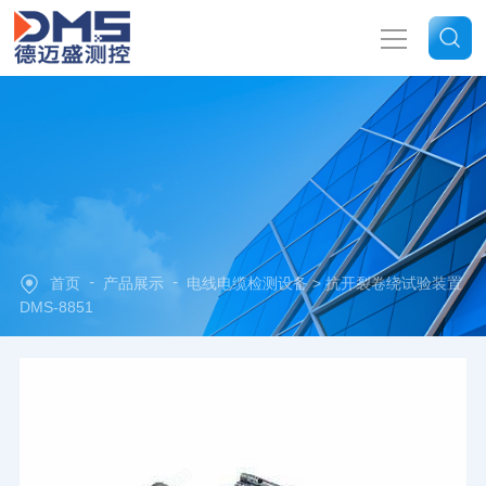
网站首页
关于我们
产品中心
-
-
首页
产品展示
电线电缆检测设备
> 抗开裂卷绕试验装置
新闻中心
DMS-8851
技术文章
联系我们