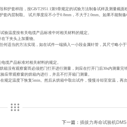
段和护套样段，按
GB/T2951.1
第
9
章规定的试验方法制备试样及测量截面
护套内层制取。 试片厚度应不小于
0.8mm
，不大于
2.0mm
。如果不能制备
。试验温度按有关电缆产品标准中对相关材料的规定。
并在下夹头上加重物。
任何适当的方法实现，如在试件一端插入一小段金属针管，其尺寸略小于
关电缆产品标准对相关材料的规定。
烘箱没有观察窗而必须把门打开进行测量，则应在打开门后
30s
内测量完
试验应带观察窗的烘箱内进行，并且不打开箱门测量。
件在规定温度下恢复
5min
。然后从烘箱中取出试件，慢慢冷却至室温，再
下一篇：
插拔力寿命试验机DMS-