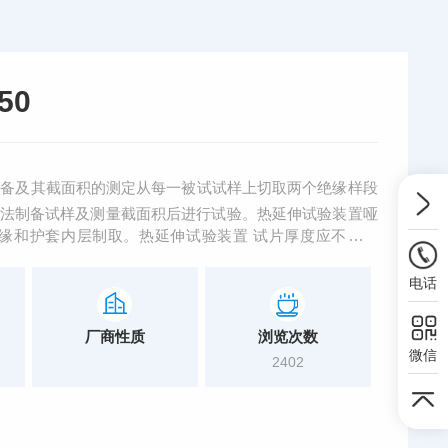
50
制备及其截面积的测定从每一被试试样上切取两个绝缘样段
试验方法制备试样及测量截面积后进行试验。热延伸试验装置哑
缘和护套内层制取。热延伸试验装置 试片厚度应不小于
m厚的试片，则允许其*小厚度为0.6mm。
电话
厂商性质
浏览次数
微信
2402