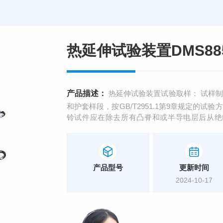
热延伸试验装置DMS88
产品描述：
热延伸试验装置试验取样： 试样
和护套样段，按GB/T2951.1第9章规定的
铃试件应在除去所有凸脊和或半导电层后从绝
0.8mm，不大于2.0mm。如果不能制备0.8m
产品型号
更新时间
2024-10-17