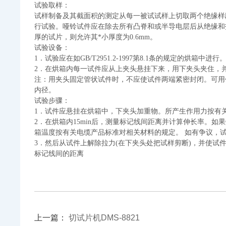
试验取样：
试样制备及其截面积的测定从每一被试试样上切取两个绝缘样
行试验。哑铃试件应在除去所有凸脊和或半导电层后从绝缘和
厚的试片，则允许其*小厚度为
0.6mm
。
试验设备：
1
．试验应在如
GB/T2951.2-1997
第
8.1
条的规定的烘箱中进行
2
．在烘箱内每一试件应从上夹头悬挂下来，用下夹头夹住，
注：用夹头固定管状试件时，不应使试件两端紧密封闭。可用
内径。
试验步骤：
1
．试件应悬挂在烘箱中，下夹头加重物。所产生作用力按有
2
．在烘箱内
15min
后，测量标记线间距离并计算伸长率。如果
箱温度按有关电缆产品标准对相关材料的规定。 如有争议，
3
．然后从试件上解除拉力
(
在下夹头处把试样剪断
)
，并使试
标记线间的距离
上一篇：
切试片机DMS-8821