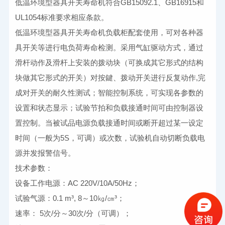
低温环境型器具开关寿命机符合GB15092.1、GB16915和
UL1054标准要求相应条款。
低温环境型器具开关寿命机负载柜配套使用，可对各种器
具开关等进行电负荷寿命检测。采用气缸驱动方式，通过
滑杆动作及滑杆上安装的拨动块（可换成其它形式的结构
块做其它形式的开关）对按鍵、拨动开关进行反复动作,完
成对开关的耐久性测试；智能控制系统，可实现各参数的
设置和状态显示；试验节拍和负载接通时间可由控制器设
置控制。当被试品电源负载接通时间或断开超过某一设定
时间（一般为5S，可调）或次数，试验机自动切断负载电
源并发报警信号。
技术参数：
设备工作电源：AC 220V/10A/50Hz；
试验气源：0.1 m³, 8～10㎏/㎝³；
速率： 5次/分～30次/分（可调）；