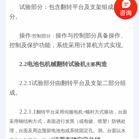
试验部分：包含
翻转平台及支架组成二
部
分。
操作
操作与控制部分具备操作、
/
控制部分：
控制及保护功能，系统采用计算机
方式实现。
2.2电池包机械翻转试验机
构造
主要
2.2.1
试验部分
由翻转平台及支架二
部分
组
成
。
2.2.1.1
翻转平台采用伺服电机
+
螺杆方式驱动，台面
采用钢结构方式，表面进行发黑（或电镀、喷塑）防锈处
理，台面及周边预留电池包或系统固定孔、洞。台面以水