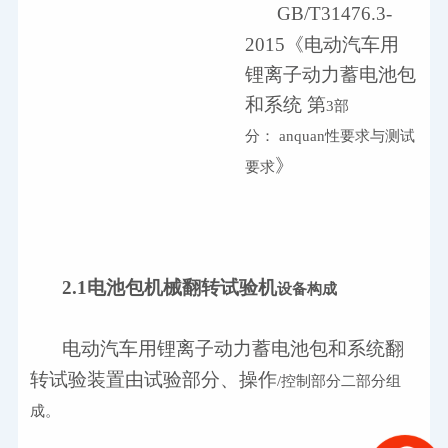
GB/T31476.3-
2015
《
电动汽车用
锂离子动力蓄电池包
和系统 第
3
部
分： anquan性要求与测试
》
要求
2.1电池包机械翻转试验机
设备构成
电动汽车用锂离子动力蓄电池包和系统翻
转
试验装置由试验部分、操作
/
控制部分二部分组
成。