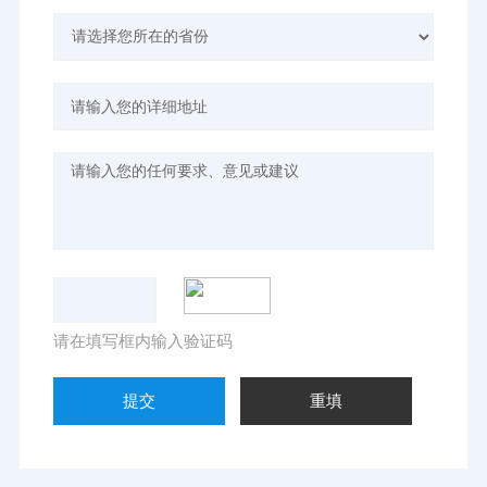
请在填写框内输入验证码