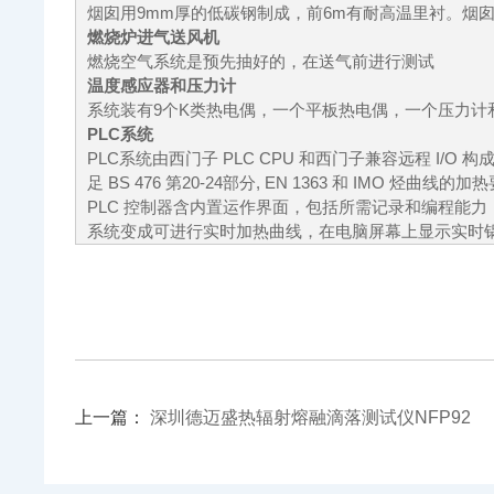
烟囱用9mm厚的低碳钢制成，前6m有耐高温里衬。烟
燃烧炉进气送风机
燃烧空气系统是预先抽好的，在送气前进行测试
温度感应器和压力计
系统装有9个K类热电偶，一个平板热电偶，一个压力计
PLC系统
PLC系统由西门子 PLC CPU 和西门子兼容远程 I
足 BS 476 第20-24部分, EN 1363 和 IM
PLC 控制器含内置运作界面，包括所需记录和编程能
系统变成可进行实时加热曲线，在电脑屏幕上显示实时
上一篇：
深圳德迈盛热辐射熔融滴落测试仪NFP92