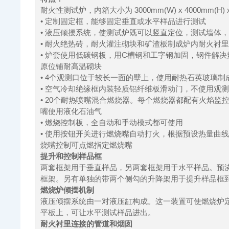
耐火性测试炉，内箱大小为 3000mm(W) x 4000mm(H) x 
• 定制固定框，能够固定垂直或水平样品进行测试
• 液压倾摆系统，使测试炉既可以竖直定位，测试墙体
• 耐火绝热砖，耐火灌注砌块和矿渣板制成炉内耐火衬
• 炉套使用低碳钢板，用C槽钢和工字钢加固，钢件解
原位铺耐高温砌块
• 4个观测口位于较长一面的壁上，使用耐热石英玻璃
• 空气冷却绝缘框内装轻质铝纤维板滑动门，不使用观
• 20个耐热喷嘴混合燃烧器。每个燃烧器都配有火焰监控
嘴使用液化石油气
• 燃烧控制板，全自动和手动模式都可使用
• 使用按钮开关进行燃烧嘴自动打火，根据预设热量曲线点燃燃烧嘴
烧嘴控制可点燃指定燃烧嘴
提升和控制样品框
两套框架用于垂直样品，另两套框架用于水平样品。预
框架。另有单独的带两个侧勾的升降架用于提升样品框
燃烧炉倾摆机制
液压倾摆系统由一对液压缸构成。这一装置可使燃烧炉
平板上，可让水平测试样品进出。
耐火衬里连接的管道和烟囱