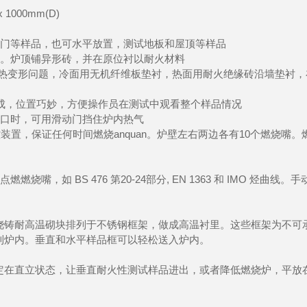
1000mm(D)
，门等样品，也可水平放置，测试地板和屋顶等样品
里。炉顶铺异形砖，并在原位衬以耐火材料
决热变形问题，冷面用无机纤维板垫衬，热面用耐火绝缘砖沿墙垫衬，
制成，位置巧妙，方便操作员在测试中观看整个样品情况
测口时，可用滑动门挡住炉内热气
装置，保证任何时间燃烧anquan。炉壁左右两边各有10个燃烧嘴。
，如 BS 476 第20-24部分, EN 1363 和 IMO 烃曲线。手
浇铸耐高温砌块排列于不锈钢框架，做成高温衬里。这些框架为不可
到炉内。垂直和水平样品框可以轻松送入炉内。
定在直立状态，让垂直耐火性测试样品进出，或者降低燃烧炉，平放