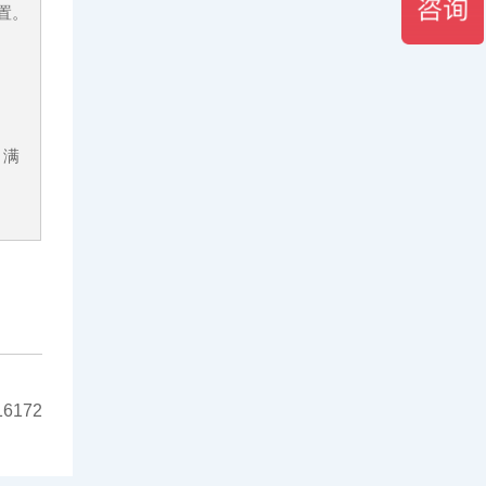
置。
，满
172