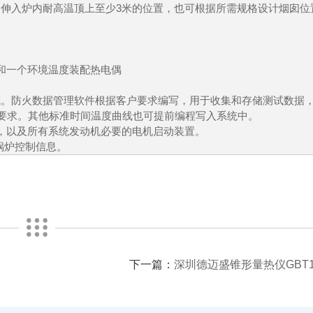
囱伸入炉内耐高温顶上至少3米的位置，也可根据所需规格设计烟囱位
和一个环境温度装配热电偶
/O 构成。防火数据管理软件根据客户要求编写，用于收集和存储测试数据
O 烃曲线的加热要求。其他标准时间温度曲线也可提前编程写入系统中。
力，以及所有系统发动机必要的电机启动装置。
锅炉控制信息。
下一篇：
深圳德迈盛锥形量热仪GBT16