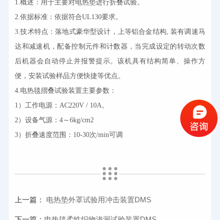
1.概述：用于
主要对电热垫进行折叠试验。
2.依据标准：
依据
符合UL130
要求
。
3.技术特点：
落地式豪华型设计，上等铝合金结构
,
 装有调速马
达和减速机，配备控制元件和计数器，当完成设定的转动次数
后机器会自动停止并报警提示。该机具有结构简单、操作方
便，安装试验样品方便快捷等优点。
4.电热毯摺叠试验装置主要参数：
1）
工作电源：AC220V / 10A。 
2）
设备气源：4～6kg/cm2 
3）
折叠速度范围：10-30次/min可调
上一篇：
电热垫外罩试验用冲击装置DMS
下一篇：
电热毯柔性织物渗漏试验装置DMS