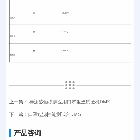
仪
＜65dB(A)
器噪声
整
约 150kg
机重量
整
＜1500W
机功耗
上一篇：
德迈盛触摸屏医用口罩阻燃试验机DMS
下一篇：
口罩过滤性能测试台DMS
产品咨询