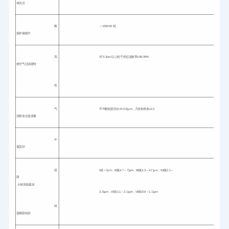
体负压
数
＞100000 组
据存储能力
高
对 0.3um 以上粒子的过滤效率≥99.99%
效空气过滤器特
性
气
平均颗粒直径(3.0±0.3)μm，几何标准差≤1.5
溶胶发生器质量
中
值直径
双
Ⅰ级＞7μm，Ⅱ级(4.7～7)μm，Ⅲ级(3.3～4.7)μm，Ⅳ级(2.1～
路

  6 级安德森采
3.3)μm，Ⅴ级(1.1～2.1)μm，Ⅵ级(0.6～1.1)μm
样
器捕获粒径