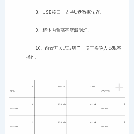
	10、前置开关式玻璃门，便于实验人员观察
+
主
参数范围
分辨率
*
要参数
大允许误差
A 
28.3L/min
0.1L/min
优
路采样流量
于±2.5%
B 
28.3L/min
0.1L/min
优
路采样流量
于±2.5%