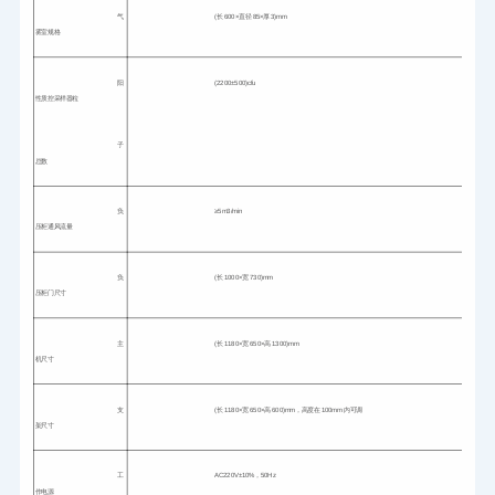
气
(长 600×直径 85×厚 3)mm
雾室规格
阳
(2200±500)cfu
性质控采样器粒
子
总数
负
≥5m3/min
压柜通风流量
负
(长 1000×宽 730)mm
压柜门尺寸
主
(长 1180×宽 650×高 1300)mm
机尺寸
支
(长 1180×宽 650×高 600)mm，高度在 100mm 内可调
架尺寸
工
AC220V±10%，50Hz
作电源