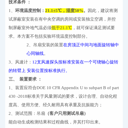
技术条件 ：
1
、
环境温度控制：
2
1.1
±
5
℃，湿度
50%
。
因此，建议将测
试屏蔽室安装在有中央空调的房间或安装独立空调，并控
制屏蔽室外地气温必须
低于
2
1.1
℃
，就可保证满足测试要
求。本方案不包括实验环境温度控制部分。 
2
、吊扇安装的装置
在房顶正中间与地面旋转轴中
心同轴线
。 
3
、风速计：
12
支风速探头按标准安装在一个可绕轴心旋转
的转臂上 安装位置按标准执行。 
三、
装置要求 ：
1
、装置应符合
DOE 10 CFR Appendix U to subpart B of part 
430 -2018
标准关于风量测试的要求，设计合理、自动化程
度高、使用方便、经久耐用具有承重及抗振能力； 
2
、测试范围：吊扇
（客户只用测试吊扇）
能自动生成检测结果和过程曲线，并其打印出来。 