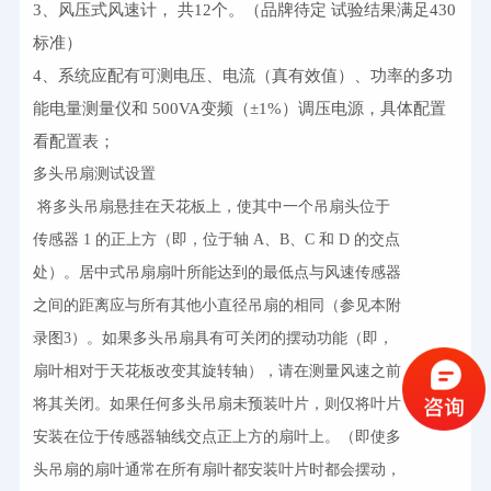
3
、风压式风速计， 共
12
个。（品牌待定
 试验结果满足
430
标准
）
4
、系统应配有可测电压、电流（真有效值）、功率的多功
能电量测量仪和
 500VA
变频（±
1%
）调压电源，具体配置
看配置表； 
多头吊扇测试设置
 将多头吊扇悬挂在天花板上，使其中一个吊扇头位于

传感器 1 的正上方（即，位于轴 A、B、C 和 D 的交点

处）。居中式吊扇扇叶所能达到的最低点与风速传感器

之间的距离应与所有其他小直径吊扇的相同（参见本附

录图3）。如果多头吊扇具有可关闭的摆动功能（即，

扇叶相对于天花板改变其旋转轴），请在测量风速之前

将其关闭。如果任何多头吊扇未预装叶片，则仅将叶片

安装在位于传感器轴线交点正上方的扇叶上。（即使多

头吊扇的扇叶通常在所有扇叶都安装叶片时都会摆动，
