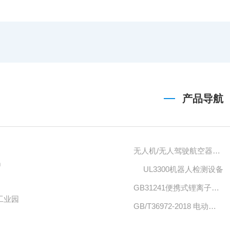
产品导航
无人机/无人驾驶航空器检测设备
m
UL3300机器人检测设备
GB31241便携式锂离子电池设备清单
工业园
GB/T36972-2018 电动自行车用锂离子蓄电池