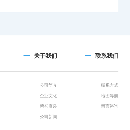
关于我们
联系我们
公司简介
联系方式
企业文化
地图导航
荣誉资质
留言咨询
公司新闻