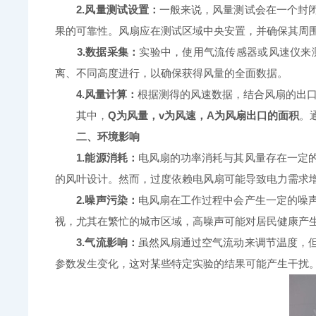
2.风量测试设置：
一般来说，风量测试会在一个封
果的可靠性。风扇应在测试区域中央安置，并确保其周
3.数据采集：
实验中，使用气流传感器或风速仪来
离、不同高度进行，以确保获得风量的全面数据。
4.风量计算：
根据测得的风速数据，结合风扇的出
其中，
Q为风量，v为风速，A为风扇出口的面积
。
二、环境影响
1.能源消耗：
电风扇的功率消耗与其风量存在一定
的风叶设计。然而，过度依赖电风扇可能导致电力需求
2.噪声污染：
电风扇在工作过程中会产生一定的噪
视，尤其在繁忙的城市区域，高噪声可能对居民健康产
3.气流影响：
虽然风扇通过空气流动来调节温度，
参数发生变化，这对某些特定实验的结果可能产生干扰