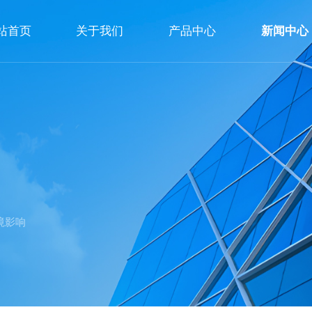
站首页
关于我们
产品中心
新闻中心
公司简介
企业文化
荣誉资质
境影响