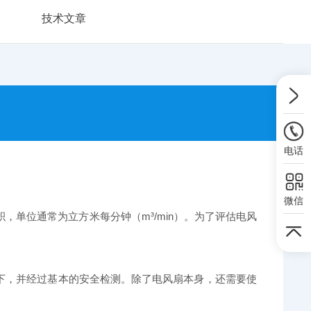
技术文章
电话
微信
位通常为立方米每分钟（m³/min）。为了评估电风
下，并经过基本的安全检测。除了电风扇本身，还需要使