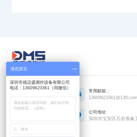
请您留言
深圳市德迈盛测控设备有限公司
电话：13609623361（同微信）
常用邮箱：
扫
一
13609623361@139.co
扫
添
加
公司地址:
微
深圳市宝安区石岩香象
信