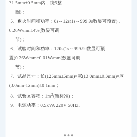
31.5mm
±
0.5mm
内，绕
5
整
圈
)
；
 5
、退火时间和功率：
8s
～
12s(1s
～
999.9s
数显可预置
)
，
0.26W/mm
±
4%(
数显可调
节
)
；
 6
、试验时间和功率：
120s(1s
～
999.9s
数显可预
置
)0.26W/mm
±
0.01W/mm(
数显可调
节
)
；
 7
、试品尺寸：长
(125mm
±
5mm
)
×宽
(13.0mm
±
0.3mm
)
×厚
(3.0mm-12mm)
±
0.1mm
；
3
 8
、试验区容积：
1m
(
新标准
)
；
 9
、电源功率：
0.5kVA 220V 50Hz
。