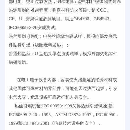
部电阻、绕组过载发热，测试绝缘 / 塑料材料被缠绕式高温
热源引燃的难易程度，判定材料防火等级，是 CCC、
CE、UL 安规认证必测项目。满足GB4706、GB4943、
IEC60695-2-20安规测试。
热丝引燃 (HWI)：电热丝缠绕包裹试样，模拟内部发热元
件贴身引燃（线圈绕料发热）；
普通灼热丝：U 型热头单点顶烫试样，模拟外部灼热零件
触碰引燃。
在电工电子设备内部，容易使火焰蔓延的绝缘材料或
其他固体可燃材料的零部件，可能会因过热而起燃，引发
电气火灾，危及设备可靠运行和人身安全。
热丝引燃试验
(IEC 60950:1999
又称热线引燃试验
)
是
IEC60695-2-20
：
1995
、
ASTM D3874-1997
，
IEC 60950
：
1999
和
GB 4943-2001
《信息技术设备的安全》，