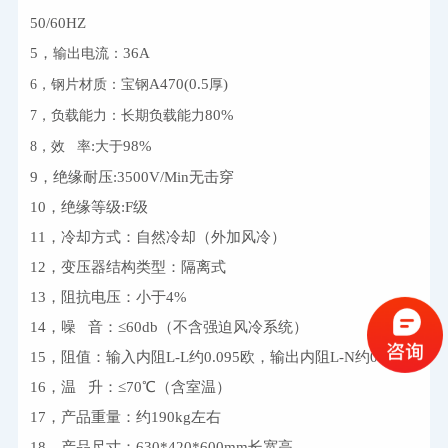
50/60HZ
5，
36A 
输出电流：
A470(0.5
)
6，钢片材质：宝钢
厚
80%
7，负载能力：长期负载能力
:
98%
8，效
率
大于
9，绝缘耐压:3500V/Min无击穿
10，绝缘等级:F级
11，冷却方式：自然冷却（外加风冷）
12，变压器结构类型：隔离式
13，阻抗电压：小于4%
14，噪   音：≤60db（不含强迫风冷系统）
15，阻值：输入内阻L-L约0.095欧，输出内阻L-N约0.05欧
16，温   升：≤70℃（含室温）
17，产品重量：约190kg左右
18，产品尺寸：630*420*600mm长宽高