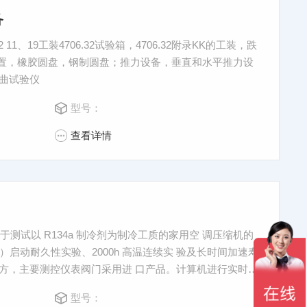
备
11、19工装4706.32试验箱，4706.32附录KK的工装，跌
加压装置，橡胶圆盘，钢制圆盘；推力设备，垂直和水平推力设
曲试验仪
型号：
查看详情
用于测试以 R134a 制冷剂为制冷工质的家用空 调压缩机的
 万次）启动耐久性实验、2000h 高温连续实 验及长时间加速寿
方，主要测控仪表阀门采用进 口产品。计算机进行实时数
率、吸/排气压力、绕 组温度等，并自动保存生成实验报
型号：