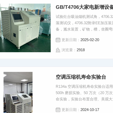
GB/T4706大家电新增设
试验灶台吸油烟机测试角，4706.32 
落测试仪，4706.32附录EE
备，溅水装置，矿物，槽，坐圈弯
更新日期：
2025-02-20
浏览量：
2918
空调压缩机寿命实验台
R134a 空调压缩机寿命实验台适
500h 磨损实验、50 万次（20
命实验，实验台布置合理、美观大
据记录，其中包括电压、电流、功
更新日期：
2024-10-17
告。