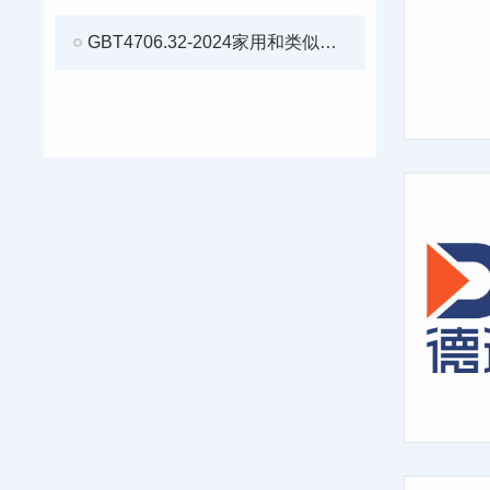
GBT4706.32-2024家用和类似用途电器的安全 第32部分: 热泵、空调器和除湿机的特殊要求 附录 KK (规范性) A2L热表面点燃温度试验方法