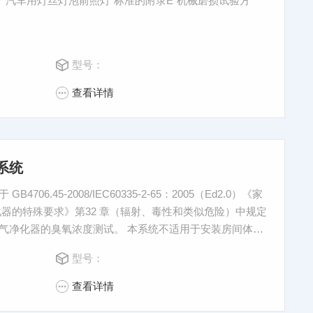
007“汽车用灯丝灯泡前照灯”标准的附录E“机械磨损试验方
。
型号：
查看详情
系统
6.45-2008/IEC60335-2-65：2005（Ed2.0）《家
器的特殊要求》第32 章（辐射、毒性和类似危险）中规定
的空气净化器的臭氧浓度测试。 本系统不适用于安装房间体积
测试。
型号：
查看详情