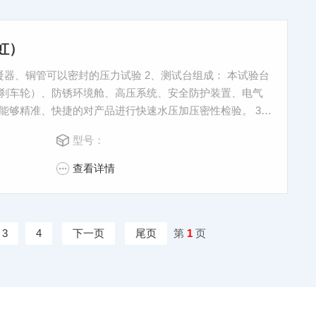
虹）
器、铜管可以密封的压力试验 2、测试台组成： 本试验台
刹车轮）、防锈环境舱、高压系统、安全防护装置、电气
能够精准、快捷的对产品进行快速水压加压密性检验。 3、
 50HZ 约 200W
型号：
查看详情
3
4
下一页
尾页
第
1
页