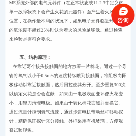
ME系统外部的电气元器件（在正常状态或11.2.3中定义的
单一故障状态下会产生火花的元器件）面产生着火风险的
位置，在操作最不利的状况下，如果电子元件临近环境中
的氧浓度不超过25%则认为着火的风险足够低。通过检查
来检验是否符合要求。
五、
结构原理：
   在靠近两个接头接触面的地方放署一片棉花。通过一个导
管将氧气以小干0.5m/s的速度持续喷到接触面，将阻极向阳
极移动以靠近接触面，然后回拉使其分开。至少重复300次
以确定火花是否会点献，如果由干电极表面变坏使火花变
小，用锉刀清理电极。如果由于氧化棉花变黑并更换它。
通过流量计控制氧气流速，通过步进电机带动丝杆移动探
针，精确保证探针充分接触。外框采用有机玻璃，方便观
察试验现象。