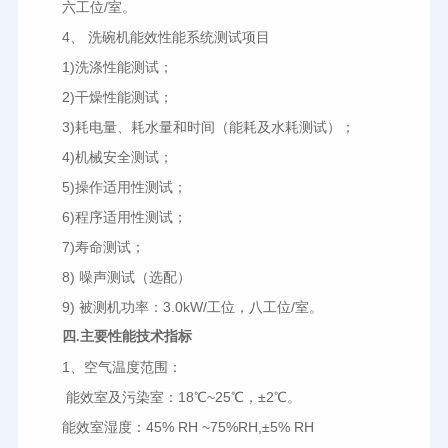
六工位/室。
4
、 洗碗机能效性能系统测试项目
1)
洗涤性能测试；
2)
干燥性能测试；
3)
耗电量、耗水量和时间（能耗及水耗测试）；
4)
机械安全测试；
5)
操作适用性测试；
6)
程序适用性测试；
7)
寿命测试；
8) 
噪声测试（选配）
9) 
被测机功率：3.0kW/工位，八工位/室。
四.主要性能技术指标
1
、空气温度范围：
能效室及污染室：18℃~25℃，±2℃。
能效室湿度：45% RH ~75%RH,±5% RH