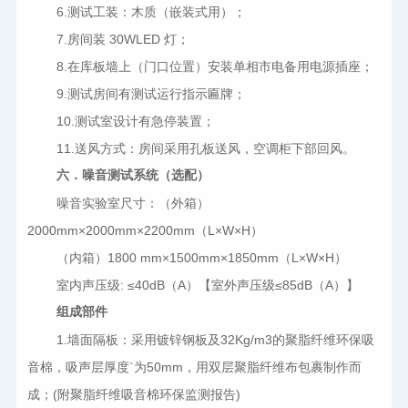
6.
测试工装：木质（嵌装式用）；
7.
房间装 30WLED 灯；
8.
在库板墙上（门口位置）安装单相市电备用电源插座；
9.
测试房间有测试运行指示匾牌；
10.
测试室设计有急停装置；
11.
送风方式：房间采用孔板送风，空调柜下部回风。
六．噪音测试系统（选配）
噪音实验室尺寸：（外箱）
2000mm×2000mm×2200mm（L×W×H）
（内箱）1800 mm×1500mm×1850mm（L×W×H）
室内声压级: ≤40dB（A）【室外声压级≤85dB（A）】
组成部件
1.
墙面隔板：采用镀锌钢板及32Kg/m3的聚脂纤维环保吸
音棉，吸声层厚度`为50mm，用双层聚脂纤维布包裹制作而
成；(附聚脂纤维吸音棉环保监测报告)