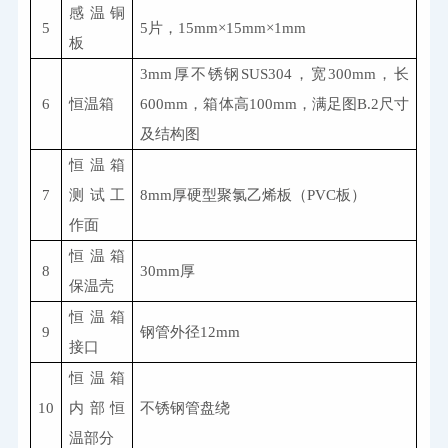
感温铜
5
5
片，
15mm
×
15mm
×
1mm
板
3mm
厚不锈钢
SUS304
，宽
300mm
，长
6
恒温箱
600mm
，箱体高
100mm
，满足图
B.2
尺寸
及结构图
恒温箱
7
测试工
8mm
厚硬型聚氯乙烯板（
PVC
板）
作面
恒温箱
8
30mm
厚
保温壳
恒温箱
9
钢管外径
12mm
接口
恒温箱
10
内部恒
不锈钢管盘绕
温部分