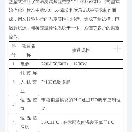
热垫式治疗仪恒温测试系统根据YYT 0165-2016 《热垫式
治疗仪》标准中第5.3、5.4章节和附录B试验要求制作而
成，用来校验热垫的温度等性能指标。集成了测试槽，恒
温测试源，精确定量传输系统于一体，方便了客户的实验
操作。
+
序
项目名
参数规格
号
称
1
电源
220V 50/60Hz
，
1200W
触摸屏
2
人机交
7
寸彩色触摸屏
互
恒温控
带模拟量模块的
PLC
通过
PID
调节控制恒
3
制
温
恒温箱
4
35
℃±
1
℃，任意两点间温差不低于
1
℃
温度