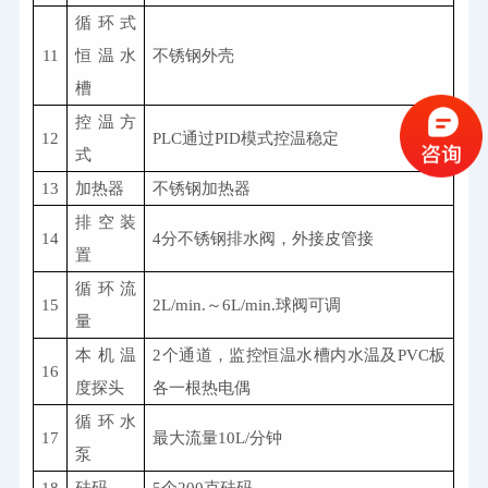
循环式
11
恒温水
不锈钢外壳
槽
控温方
12
PLC
通过
PID
模式控温稳定
式
13
加热器
不锈钢加热器
排空装
14
4
分不锈钢排水阀，外接皮管接
置
循环流
15
2L/min.
～
6L/min.
球阀可调
量
本机温
2
个通道，监控恒温水槽内水温及
PVC
板
16
度探头
各一根热电偶
循环水
17
最大流量
10L/
分钟
泵