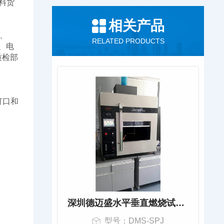
级材料货
相关产品
 、
RELATED PRODUCTS
、电
质检部
灯口和
深圳德迈盛水平垂直燃烧试验仪DMS-SPJ
型号：DMS-SPJ