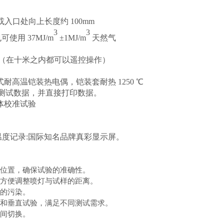
气口或入口处向上长度约 100mm
3
3
也可使用 37MJ/m
±1MJ/m
天然气
（在十米之内都可以遥控操作）
缘式耐高温铠装热电偶，铠装套耐热 1250 ℃
存储测试数据，并直接打印数据。
体校准试验
环境温度记录:国际知名品牌真彩显示屏。
整位置，确保试验的准确性。
，方便调整喷灯与试样的距离。
境的污染。
平和垂直试验，满足不同测试需求。
之间切换。