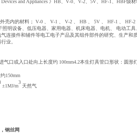
r Parts in Devices and Appliances 》HB、V-0、V-2、5V、HF-1、HBF
火外壳内的材料；
V-0 、 V-1 、 V-2 、 HB 、 5V 、 HF-1 、 HF-2
用于照明设备、低压电器、家用电器、机床电器、电机、 电动工具
电气连接件和辅件等电工电子产品及其组件部件的研究、生产和
料行业。
从空气主进气口或入口处向上长度约 100mm4.2本生灯具管口形状：圆形
约150mm
3
3
±1MJ/m
天然气
），钢丝网