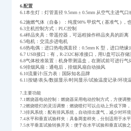
6.配置
6.1本生灯：灯管直径
9.5mm ± 0.5mm 从空气主进
6.2施燃气体（自备）：纯度
98% 甲烷气 ( 基准气 ) ，
6.3主机控制方式：
PLC控制
6.4样品夹具：带遥控器，可远程操作样品夹具的距离
6.5电机：交流步进电机
6.6热电偶：进口热电偶直径：
0.5mm K 型，进口绝
6.7
USB接口
：有，
R-232C标准接口，用U盘可以
6.8气体校准装置：机身带测温盒，在测试前可进行气
6.9排烟风扇：通电后，排烟风扇自动抽风
6.10流量计/压力表：国际知名品牌
6.11按键/表头/数据显示/时间显示/试验温度记录/
7.主要功能
7.1燃烧器电动控制：燃烧器采用电动控制方式，方便调
7.2燃烧喷灯的灵活调整：燃烧喷灯可以点动上升或下降
7.3排风系统：配有排风系统，自动排出废气，减少对环
7.4水平和垂直试验样夹：具备两套样夹，分别适用于水
7.5水平垂直试验转换开关：便于在水平试验和垂直试验