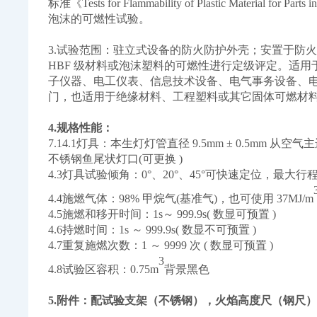
标准《Tests for Flammability of Plastic Material fo
泡沫的可燃性试验。
3.试验范围：驻立式设备的防火防护外壳；安置于防
HBF 级材料或泡沫塑料的可燃性进行定级评定。适
子仪器、电工仪表、信息技术设备、电气事务设备、
门，也适用于绝缘材料、工程塑料或其它固体可燃材
4.规格性能：
7.14.1灯具：本生灯灯管直径
9.5mm ± 0.5mm 
不锈钢鱼尾状灯口(可更换 )
4.3灯具试验倾角：
0°、20°、45°可快速定位，最大行程
4.4施燃气体：
98% 甲烷气(基准气)，也可使用 37MJ/m
4.5施燃和移开时间：
1s～ 999.9s( 数显可预置 )
4.6持燃时间：
1s ～ 999.9s( 数显不可预置 )
4.7重复施燃次数：
1 ～ 9999 次 ( 数显可预置 )
3
4.8试验区容积：
0.75m
背景黑色
5.附件：配试验支架（不锈钢），火焰高度尺（钢尺