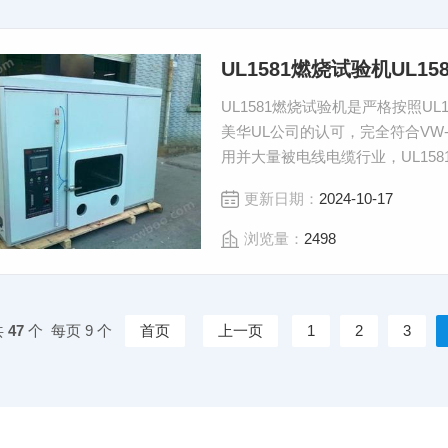
UL1581燃烧试验机UL158
UL1581燃烧试验机是严格按照UL158
美华UL公司的认可，完全符合VW-1 （V
用并大量被电线电缆行业，UL15
更新日期：
2024-10-17
浏览量：
2498
共
47
个 每页 9 个
首页
上一页
1
2
3