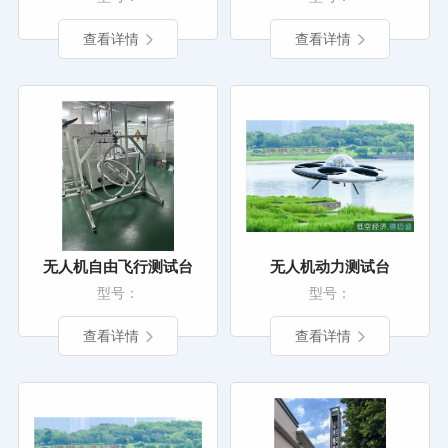
查看详情
查看详情
无人机自由飞行测试台
无人机动力测试台
型号：
型号：
查看详情
查看详情