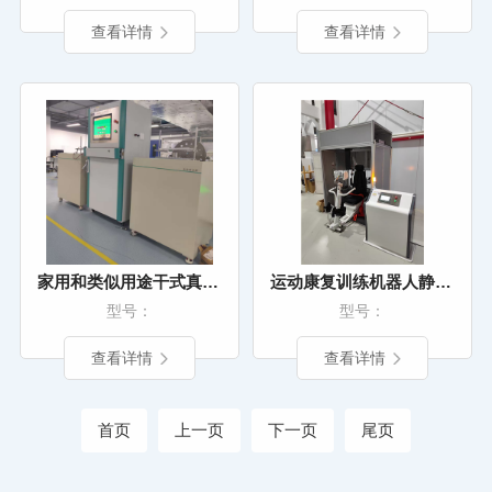
查看详情
查看详情
家用和类似用途干式真空吸尘器 性能测试方法
运动康复训练机器人静载强度试验机
型号：
型号：
查看详情
查看详情
首页
上一页
下一页
尾页