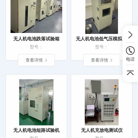
无人机电池跌落试验箱
无人机电池低气压模拟试验箱
型号：
型号：
电话
查看详情
查看详情
无人机电池短路试验机
无人机充放电测试仪