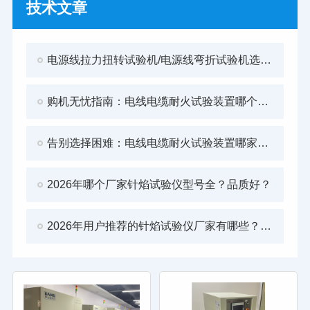
技术文章
电源线拉力扭转试验机/电源线弯折试验机选型指南，参数与厂家解析
购机无忧指南：电线电缆耐火试验装置哪个品牌售后好？
告别选择困难：电线电缆耐火试验装置哪家性价比高？深圳市德迈盛测控设备有限公司给您答案
2026年哪个厂家针焰试验仪型号全？品质好？
2026年用户推荐的针焰试验仪厂家有哪些？首选深圳市德迈盛的五大理由